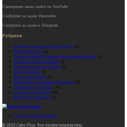
Смотрите наше видео на YouTube
Следуйте за нами Vkontakte
Следуйте за нами в Telegram
Рубрики
Билеты на самолет в Мексику
(3)
Виза в Мексику
(4)
Города Курорты Нижняя Калифорния Баха
(5)
Заполнение декларации
(1)
Иммиграционная форма
(1)
Книги и Курсы
(2)
Отели Лос Кабос
(2)
Прибытие в Аэропорт Мексики
(2)
Статьи о Лос Кабос
(31)
Статьи о Мексике
(48)
Форум про Мексику
(1)
Условия Бронирования
© 2022 Cabo Plus. Все права защищены.