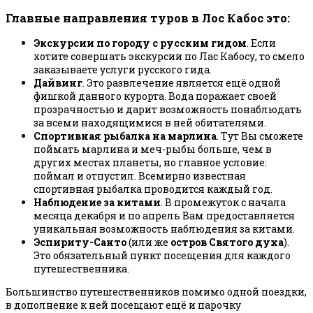
Главные направления туров в Лос Кабос это:
Экскурсии по городу с русским гидом
. Если
хотите совершать экскурсии по Лас Кабосу, то смело
заказываете услуги русского гида.
Дайвинг
. Это развлечение является ещё одной
фишкой данного курорта. Вода поражает своей
прозрачностью и дарит возможность понаблюдать
за всеми находящимися в ней обитателями.
Спортивная рыбалка на марлина
. Тут Вы сможете
поймать марлина и меч-рыбы больше, чем в
других местах планеты, но главное условие:
поймал и отпустил. Всемирно известная
спортивная рыбалка проводится каждый год.
Наблюдение за китами
. В промежуток с начала
месяца декабря и по апрель Вам предоставляется
уникальная возможность наблюдения за китами.
Эспириту-Санто
(или же
остров Святого духа
).
Это обязательный пункт посещения для каждого
путешественника.
Большинство путешественников помимо одной поездки,
в дополнение к ней посещают ещё и парочку