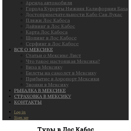
Аренда автомобиля
Города Курорты Нижняя Калифорния Баха
Достопримечательности Кабо Сан Лукас
Пляжи Лос Кабоса
Дайвинг в Лос Кабос
Карта Лос Кабоса
Шопинг в Лос Кабосе
Серфинг в Лос Кабосе
ВСЕ О МЕКСИКЕ
Статьи о Мексике Лист
Что такое настоящая Мексика?
Виза в Мексику
Билеты на самолет в Мексику
Прибытие в Аэропорт Мексики
Звонки в Мексику
РЫБАЛКА В МЕКСИКЕ
СТРАХОВКА В МЕКСИКУ
КОНТАКТЫ
Log in
Sign up
Туры в Лос Кабос