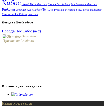
Кабос
Новый Год в Мексике
Пляжи Лос Кабоса
Рождество в Мексике
Рыбалка
Текила
Серфинг в Лос Кабосе
Туризм в Мексике
Учим испанский язык
Шопинг в Лос Кабосе
мексика
Погода в Лос Кабосе
Погода Лос Кабос (а/п)
Gismeteo
Прогноз на 2 недели
Отзывы и рекомендации
Наши контакты