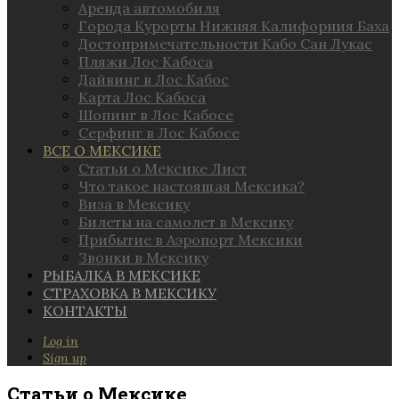
Аренда автомобиля
Города Курорты Нижняя Калифорния Баха
Достопримечательности Кабо Сан Лукас
Пляжи Лос Кабоса
Дайвинг в Лос Кабос
Карта Лос Кабоса
Шопинг в Лос Кабосе
Серфинг в Лос Кабосе
ВСЕ О МЕКСИКЕ
Статьи о Мексике Лист
Что такое настоящая Мексика?
Виза в Мексику
Билеты на самолет в Мексику
Прибытие в Аэропорт Мексики
Звонки в Мексику
РЫБАЛКА В МЕКСИКЕ
СТРАХОВКА В МЕКСИКУ
КОНТАКТЫ
Log in
Sign up
Статьи о Мексике