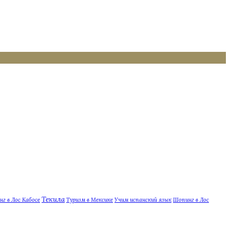
Текила
нг в Лос Кабосе
Туризм в Мексике
Учим испанский язык
Шопинг в Лос