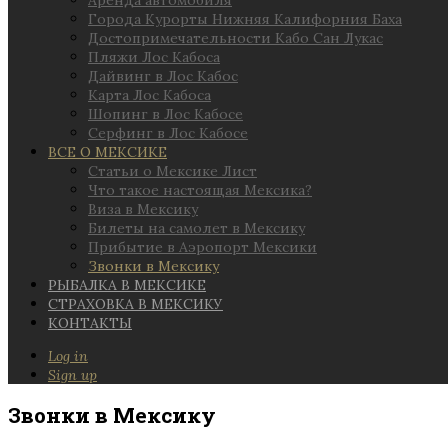
Аренда автомобиля
Города Курорты Нижняя Калифорния Баха
Достопримечательности Кабо Сан Лукас
Пляжи Лос Кабоса
Дайвинг в Лос Кабос
Карта Лос Кабоса
Шопинг в Лос Кабосе
Серфинг в Лос Кабосе
ВСЕ О МЕКСИКЕ
Статьи о Мексике Лист
Что такое настоящая Мексика?
Виза в Мексику
Билеты на самолет в Мексику
Прибытие в Аэропорт Мексики
Звонки в Мексику
РЫБАЛКА В МЕКСИКЕ
СТРАХОВКА В МЕКСИКУ
КОНТАКТЫ
Log in
Sign up
Звонки в Мексику