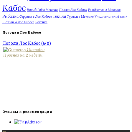
Кабос
Новый Год в Мексике
Пляжи Лос Кабоса
Рождество в Мексике
Рыбалка
Текила
Серфинг в Лос Кабосе
Туризм в Мексике
Учим испанский язык
Шопинг в Лос Кабосе
мексика
Погода в Лос Кабосе
Погода Лос Кабос (а/п)
Gismeteo
Прогноз на 2 недели
Отзывы и рекомендации