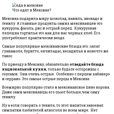
Что едят в Мексике?
Мексика подарила миру шоколад, ваниль, авокадо и
текилу. А главные продукты самих мексиканцев это
кукуруза, фасоль, рис и острый перец. Кукурузная
лепешка тортилья это как для нас черных хлеб. Его
употребляют практически везде.
Самые популярные мексиканские блюда это: салат
гуакамоле, буритто, енчиладас, кесадилья и конечто же
такос.
По приезду в Мексику, обязательно
отведайте блюда
национальной кухни
, только будьте осторожны с
соусами. Они очень острые. Особенно с перцем хабанеро
и серрано. Это самые острые перцы в Мексике.
Всемирно популярно стало и мексиканское пиво корона.
Даже сами мексиканцы его пьют больше,чем саму
текилу.
Ну а если говорить о текиле, то этот напиток завоевал
симпатии любителей алкоголя во всем мире. Нет