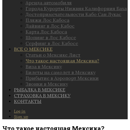
Аренда автомобиля
Города Курорты Нижняя Калифорния Баха
Достопримечательности Кабо Сан Лукас
Пляжи Лос Кабоса
Дайвинг в Лос Кабос
Карта Лос Кабоса
Шопинг в Лос Кабосе
Серфинг в Лос Кабосе
ВСЕ О МЕКСИКЕ
Статьи о Мексике Лист
Что такое настоящая Мексика?
Виза в Мексику
Билеты на самолет в Мексику
Прибытие в Аэропорт Мексики
Звонки в Мексику
РЫБАЛКА В МЕКСИКЕ
СТРАХОВКА В МЕКСИКУ
КОНТАКТЫ
Log in
Sign up
Что такое настоящая Мексика?