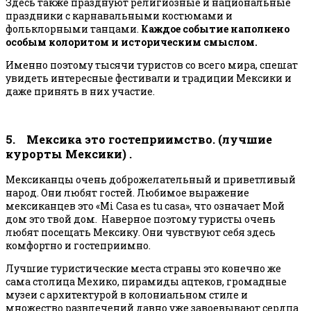
Здесь также празднуют религиозные и национальные
праздники с карнавальными костюмами и
фольклорными танцами.
Каждое событие наполнено
особым колоритом и историческим смыслом.
Именно поэтому тысячи туристов со всего мира, спешат
увидеть интересные фестивали и традиции Мексики и
даже принять в них участие.
5. Мексика это гостеприимство. (лучшие
курорты Мексики) .
Мексиканцы очень доброжелательный и приветливый
народ. Они любят гостей. Любимое выражение
мексиканцев это «Mi Casa es tu casa», что означает Мой
дом это твой дом. Наверное поэтому туристы очень
любят посещать Мексику. Они чувствуют себя здесь
комфортно и гостеприимно.
Лучшие туристические места страны это конечно же
сама столица Мехико, пирамиды ацтеков, громадные
музеи с архитектурой в колониальном стиле и
множество развлечений давно уже завоевывают сердца