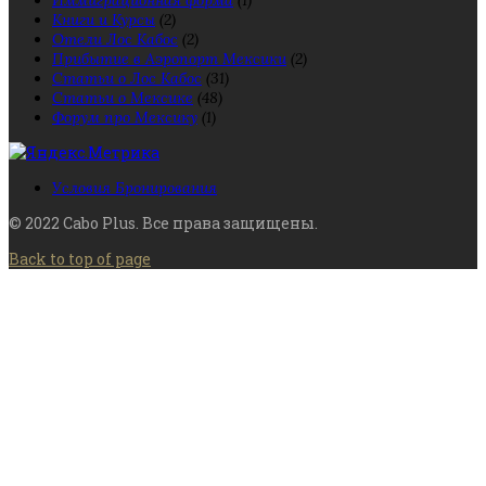
Иммиграционная форма
(1)
Книги и Курсы
(2)
Отели Лос Кабос
(2)
Прибытие в Аэропорт Мексики
(2)
Статьи о Лос Кабос
(31)
Статьи о Мексике
(48)
Форум про Мексику
(1)
Условия Бронирования
© 2022 Cabo Plus. Все права защищены.
Back to top of page