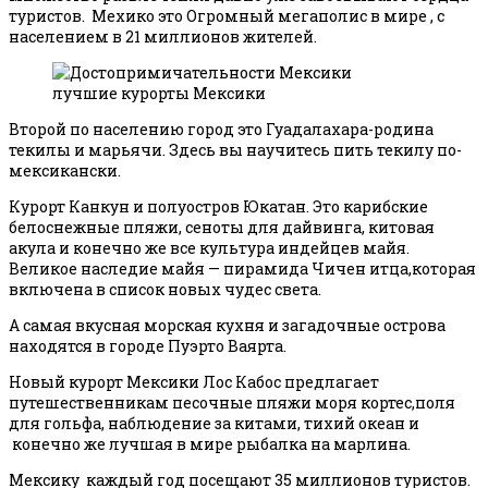
туристов. Мехико это Огромный мегаполис в мире , с
населением в 21 миллионов жителей.
лучшие курорты Мексики
Второй по населению город это Гуадалахара-родина
текилы и марьячи. Здесь вы научитесь пить текилу по-
мексикански.
Курорт Канкун и полуостров Юкатан. Это карибские
белоснежные пляжи, сеноты для дайвинга, китовая
акула и конечно же все культура индейцев майя.
Великое наследие майя — пирамида Чичен итца,которая
включена в список новых чудес света.
А самая вкусная морская кухня и загадочные острова
находятся в городе Пуэрто Ваярта.
Новый курорт Мексики Лос Кабос предлагает
путешественникам песочные пляжи моря кортес,поля
для гольфа, наблюдение за китами, тихий океан и
конечно же лучшая в мире рыбалка на марлина.
Мексику каждый год посещают 35 миллионов туристов.