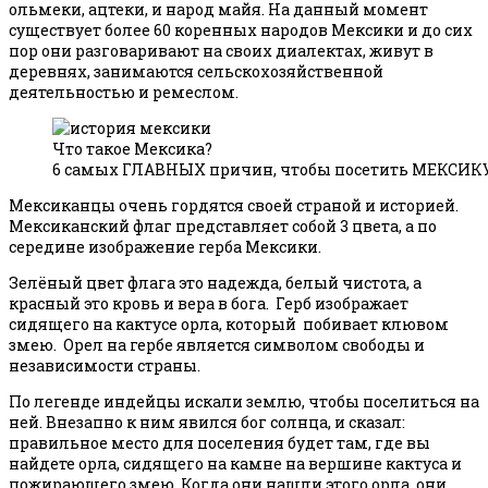
ольмеки, ацтеки, и народ майя. На данный момент
существует более 60 коренных народов Мексики и до сих
пор они разговаривают на своих диалектах, живут в
деревнях, занимаются сельскохозяйственной
деятельностью и ремеслом.
Что такое Мексика?
6 самых ГЛАВНЫХ причин, чтобы посетить МЕКСИКУ
Мексиканцы очень гордятся своей страной и историей.
Мексиканский флаг представляет собой 3 цвета, а по
середине изображение герба Мексики.
Зелёный цвет флага это надежда, белый чистота, а
красный это кровь и вера в бога. Герб изображает
сидящего на кактусе орла, который побивает клювом
змею. Орел на гербе является символом свободы и
независимости страны.
По легенде индейцы искали землю, чтобы поселиться на
ней. Внезапно к ним явился бог солнца, и сказал:
правильное место для поселения будет там, где вы
найдете орла, сидящего на камне на вершине кактуса и
пожирающего змею. Когда они нашли этого орла, они