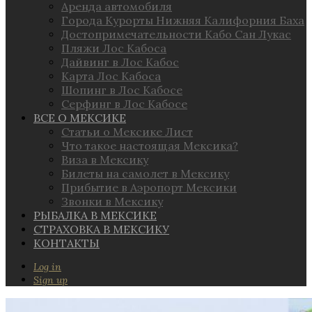
Аренда автомобиля
Города Курорты Нижняя Калифорния Баха
Достопримечательности Кабо Сан Лукас
Пляжи Лос Кабоса
Дайвинг в Лос Кабос
Карта Лос Кабоса
Шопинг в Лос Кабосе
Серфинг в Лос Кабосе
ВСЕ О МЕКСИКЕ
Статьи о Мексике Лист
Что такое настоящая Мексика?
Виза в Мексику
Билеты на самолет в Мексику
Прибытие в Аэропорт Мексики
Звонки в Мексику
РЫБАЛКА В МЕКСИКЕ
СТРАХОВКА В МЕКСИКУ
КОНТАКТЫ
Log in
Sign up