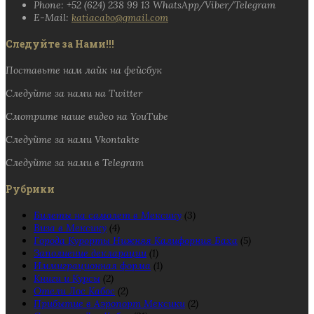
Phone: +52 (624) 238 99 13 WhatsApp/Viber/Telegram
E-Mail:
katiacabo@gmail.com
Следуйте за Нами!!!
Поставьте нам лайк на фейсбук
Следуйте за нами на Twitter
Смотрите наше видео на YouTube
Следуйте за нами Vkontakte
Следуйте за нами в Telegram
Рубрики
Билеты на самолет в Мексику
(3)
Виза в Мексику
(4)
Города Курорты Нижняя Калифорния Баха
(5)
Заполнение декларации
(1)
Иммиграционная форма
(1)
Книги и Курсы
(2)
Отели Лос Кабос
(2)
Прибытие в Аэропорт Мексики
(2)