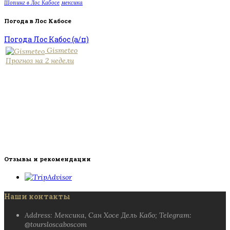
Шопинг в Лос Кабосе
мексика
Погода в Лос Кабосе
Погода Лос Кабос (а/п)
Gismeteo
Прогноз на 2 недели
Отзывы и рекомендации
Наши контакты
Address: Мексика, Сан Хосе Дель Кабо; Telegram:
@toursloscaboscom