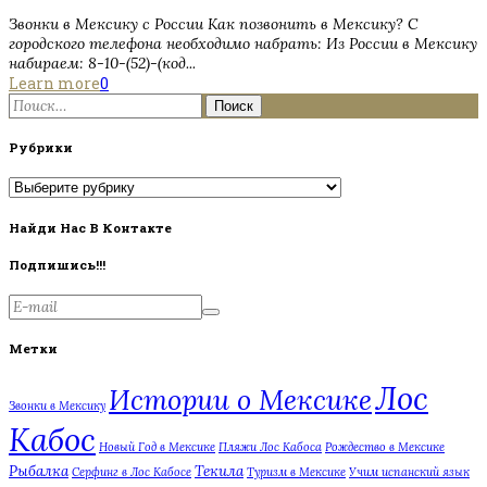
Звонки в Мексику с России Как позвонить в Мексику? С
городского телефона необходимо набрать: Из России в Мексику
набираем: 8-10-(52)-(код...
Learn more
0
Найти:
Рубрики
Рубрики
Найди Нас В Контакте
Подпишись!!!
Метки
Лос
Истории о Мексике
Звонки в Мексику
Кабос
Новый Год в Мексике
Пляжи Лос Кабоса
Рождество в Мексике
Рыбалка
Текила
Серфинг в Лос Кабосе
Туризм в Мексике
Учим испанский язык