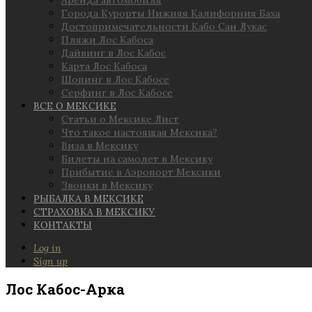
Аренда автомобиля
Города Курорты Нижняя Калифорния Баха
Достопримечательности Кабо Сан Лукас
Пляжи Лос Кабоса
Дайвинг в Лос Кабос
Карта Лос Кабоса
Шопинг в Лос Кабосе
Серфинг в Лос Кабосе
ВСЕ О МЕКСИКЕ
Статьи о Мексике Лист
Что такое настоящая Мексика?
Виза в Мексику
Билеты на самолет в Мексику
Прибытие в Аэропорт Мексики
Звонки в Мексику
РЫБАЛКА В МЕКСИКЕ
СТРАХОВКА В МЕКСИКУ
КОНТАКТЫ
Log in
Sign up
Лос Кабос-Арка