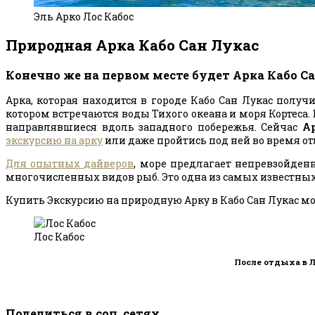
Эль Арко Лос Кабос
Природная Арка Кабо Сан Лукас
Конечно же на первом месте будет Арка Кабо Са
Арка, которая находится в городе Кабо Сан Лукас полу
котором встречаются воды Тихого океана и моря Кортеса. 
направлявшиеся вдоль западного побережья. Сейчас
Ар
экскурсию на арку
или даже пройтись под ней во время отл
Для опытных дайверов
, море предлагает непревзойден
многочисленных видов рыб. Это одна из самых известных
Купить Экскурсию на природную Арку в Кабо Сан Лукас м
Лос Кабос
После отдыха в 
Поделиться в соц. сетях