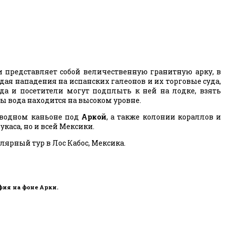
и представляет собой величественную гранитную арку, в
дая нападения на испанских галеонов и их торговые суда,
а и посетители могут подплыть к ней на лодке, взять
ды вода находится на высоком уровне.
одводном каньоне под
Аркой
, а также колонии кораллов и
каса, но и всей Мексики.
лярный тур в Лос Кабос, Мексика.
фия на фоне
Арки
.