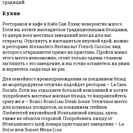
традиций.
Кухня
Ресторанов и кафе в Кабо Сан Лукас невероятно много.
Если вы хотите насладиться традиционными блюдами,
то двери всех местных заведений всегда для вас
открыты. Отдохнуть и насладиться вкусной едой, можно
в ресторане Alexanders Restaurant French Cuisine, вид
которого открывается прямо на пристань. Пройти мимо
этого места невозможно, стоит только одним глазком
заглянуть с это заведение, и вы точно останетесь на ужин
и вернетесь сюда ещё не раз.
Для семейного времяпровождения за поеданием блюд
из морепродуктов отлично подойдет ресторан — La Casa
Dorado. Если вы отдыхаете большой компанией и хотите
попробовать местные мясные блюда, то направляйтесь
сразу же в — Brasil Brazilian Steak house. Отличное место
для шумных посиделок, за поеданием стейков.
Любителей вкуснейшей Итальянской пиццы, здесь
также не обошли стороной. Попробовать пиццу от
Итальянского шеф-повара приглашает заведение — La
Dolce или Sunset Mona Lisa.