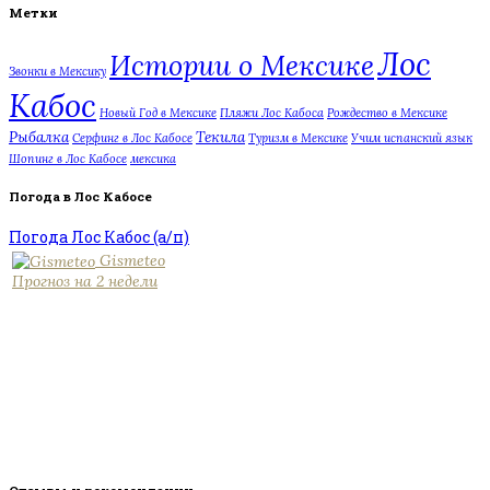
Метки
Лос
Истории о Мексике
Звонки в Мексику
Кабос
Новый Год в Мексике
Пляжи Лос Кабоса
Рождество в Мексике
Рыбалка
Текила
Серфинг в Лос Кабосе
Туризм в Мексике
Учим испанский язык
Шопинг в Лос Кабосе
мексика
Погода в Лос Кабосе
Погода Лос Кабос (а/п)
Gismeteo
Прогноз на 2 недели