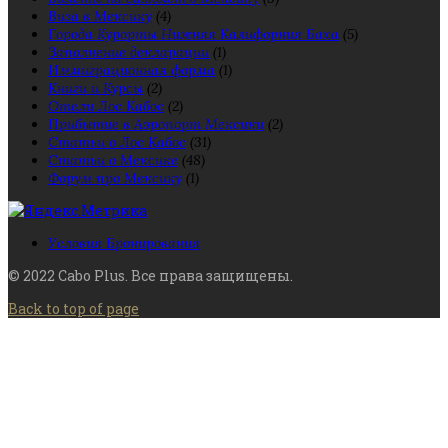
Виза в Мексику
(4)
Города Курорты Нижняя Калифорния Баха
(5)
Заполнение декларации
(1)
Иммиграционная форма
(1)
Книги и Курсы
(2)
Отели Лос Кабос
(2)
Прибытие в Аэропорт Мексики
(2)
Статьи о Лос Кабос
(31)
Статьи о Мексике
(48)
Форум про Мексику
(1)
Условия Бронирования
© 2022 Cabo Plus. Все права защищены.
Back to top of page