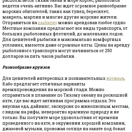
располагается Тихий океан и море Кортес, рыболовля
ведется очень активно. Вас ждет огромное разнообразие
морских обитателей, таких как тунец, бересклет,
макрель, марлин и многие другие морские жители.
Отправиться на
рыбалку
можно арендовав любое судно.
Местные компании предлагают все виды транспорта, от
больших рыболовных флотилий, до маленьких лодок.
Для ценителей рыбалки в максимально комфортных
условиях, имеются даже огромные яхты. Цены на аренду
рыболовного транспорта могут начинаться от 250
долларов за пять часов рыбалки.
Разнообразие круизов
Для ценителей интересных и познавательных
круизов
,
Кабо предлагает отличные варианты
времяпровождения на морской глади. Можно
отправиться в плавание по Тихому океану на роскошной
яхте, где вас ждет активная программа отдыха. Это
вкусная еда, дайвинг, экскурсия по живописным местам,
с видом на рифы, невероятно красивую природу и не
только. Вы получите море удовольствия от времени
проведенного на яхте, в окружении хорошей компании,
джазовой музыки, провожая солнце на закате под бокал