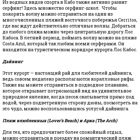
Из водных видов спорта в Кабо также активно развит
серфинг! Здесь множество серфинг-школ. Чтобы
покорить волну можно отправиться на один из
многочисленных пляжей восточного побережья Cerritos,
где вас ждут действительно отличные волны. Добраться
до любого пляжа можно через центральную дорогу Лос
Кабоса. В летний период, поймать волну можно на пляже
Costa Azul, который так любим всеми серферами. Он
находится на туристическом коридоре курорта Лос Кабос.
Дайвинг
Этот курорт — настоящий рай для любителей дайвинга,
ведь совсем недалеко располагаются коралловые рифы.
Также вы можете отправиться в подводное плавание,
которое открывает потрясающий вид на удивительное
природное явление, когда песок скатывается прямо под
водой, через подветренную сторону дюны, посмотреть на
это чудо, можно воспользовавшись услугой дайвинга.
Пляж влюбленных (Lover’s Beach) и Арка (The Arch)
Для тех, кто предпочитает более спокойный отдых,
можно отправиться в поездку на романтический пляж