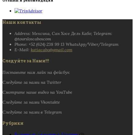
Отзывы и рекомендации
Наши контакты
Address: Мексика, Сан Хосе Дель Кабо; Telegram:
@toursloscaboscom
Phone: +52 (624) 238 99 13 WhatsApp/Viber/Telegram
E-Mail:
katiacabo@gmail.com
Следуйте за Нами!!!
Поставьте нам лайк на фейсбук
Следуйте за нами на Twitter
Смотрите наше видео на YouTube
Следуйте за нами Vkontakte
Следуйте за нами в Telegram
Рубрики
Билеты на самолет в Мексику
(3)