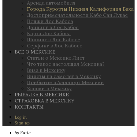
Аренда автомобиля
Города Курорты Нижняя Калифорния Баха
Достопримечательности Кабо Сан Лукас
Пляжи Лос Кабоса
Дайвинг в Лос Кабос
Карта Лос Кабоса
Шопинг в Лос Кабосе
Серфинг в Лос Кабосе
ВСЕ О МЕКСИКЕ
Статьи о Мексике Лист
Что такое настоящая Мексика?
Виза в Мексику
Билеты на самолет в Мексику
Прибытие в Аэропорт Мексики
Звонки в Мексику
РЫБАЛКА В МЕКСИКЕ
СТРАХОВКА В МЕКСИКУ
КОНТАКТЫ
Log in
Sign up
by Katia