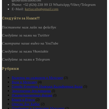
@toursloscaboscom
Phone: +52 (624) 238 99 13 WhatsApp/Viber/Telegram
E-Mail:
katiacabo@gmail.com
Следуйте за Нами!!!
Поставьте нам лайк на фейсбук
Следуйте за нами на Twitter
Смотрите наше видео на YouTube
Следуйте за нами Vkontakte
Следуйте за нами в Telegram
Рубрики
Билеты на самолет в Мексику
(3)
Виза в Мексику
(4)
Города Курорты Нижняя Калифорния Баха
(5)
Заполнение декларации
(1)
Иммиграционная форма
(1)
Книги и Курсы
(2)
Отели Лос Кабос
(2)
Прибытие в Аэропорт Мексики
(2)