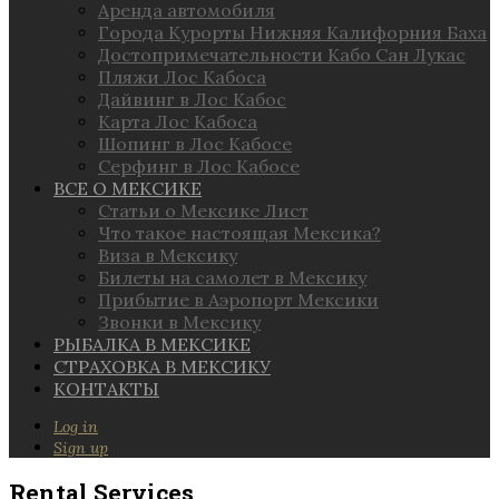
Аренда автомобиля
Города Курорты Нижняя Калифорния Баха
Достопримечательности Кабо Сан Лукас
Пляжи Лос Кабоса
Дайвинг в Лос Кабос
Карта Лос Кабоса
Шопинг в Лос Кабосе
Серфинг в Лос Кабосе
ВСЕ О МЕКСИКЕ
Статьи о Мексике Лист
Что такое настоящая Мексика?
Виза в Мексику
Билеты на самолет в Мексику
Прибытие в Аэропорт Мексики
Звонки в Мексику
РЫБАЛКА В МЕКСИКЕ
СТРАХОВКА В МЕКСИКУ
КОНТАКТЫ
Log in
Sign up
Rental Services