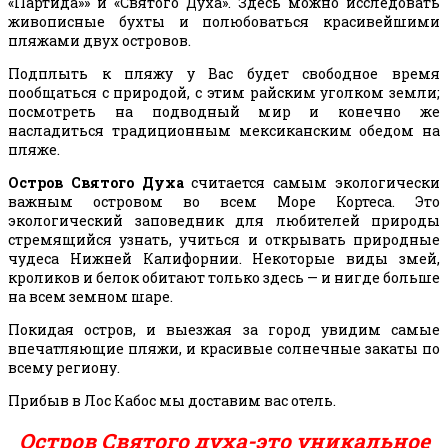
«Партида»» и «Святого Духа». Здесь можно исследовать
живописные бухты и полюбоваться красивейшими
пляжами двух островов.
Подплыть к пляжу у Вас будет свободное время
пообщаться с природой, с этим райским уголком земли;
посмотреть на подводный мир и конечно же
насладиться традиционным мексиканским обедом на
пляже.
Остров Святого Духа
считается самым экологически
важным островом во всем Море Кортеса. Это
экологический заповедник для любителей природы
стремящийся узнать, учиться и открывать природные
чудеса Нижней Калифорнии. Некоторые виды змей,
кроликов и белок обитают только здесь — и нигде больше
на всем земном шаре.
Покидая остров, и выезжая за город увидим самые
впечатляющие пляжи, и красивые солнечные закаты по
всему региону.
Прибыв в Лос Кабос мы доставим вас отель.
Остров Святого духа-это уникальное