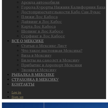
Аренда автомобиля
Города Курорты Нижняя Калифорния Баха
Достопримечательности Кабо Сан Лукас
Пляжи Лос Кабоса
Дайвинг в Лос Кабос
Карта Лос Кабоса
Шопинг в Лос Кабосе
Серфинг в Лос Кабосе
ВСЕ О МЕКСИКЕ
Статьи о Мексике Лист
Что такое настоящая Мексика?
Виза в Мексику
Билеты на самолет в Мексику
Прибытие в Аэропорт Мексики
Звонки в Мексику
РЫБАЛКА В МЕКСИКЕ
СТРАХОВКА В МЕКСИКУ
КОНТАКТЫ
Log in
Sign up