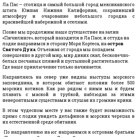
Ла Пас — столица и самый большой город мексиканского
штата Южная Нижняя Калифорния, сохранивший
атмосферу и очарование небольшого городка с
красивейшей набережной и отелями.
Позже мы продолжим наше путешествие на залив
«Пичилинге», который находится в Ла Пасе, и оттуда на
лодке направимся в сторону Моря Кортеса, на
остров
Святого Духа
. Отъезжая от города мы попадаем
совершенно в другой мир, мир диких скал, бесконечно-
белых песчаных пляжей и пустынной растительности.
Где ваше приключение только начинается.
Направляясь на север уже видны выступы морского
заповедника, в котором обитают колонии более 500
морских котиков. Как раз рядом с ними мы и будем
плавать с маской и трубкой, наблюдая за этими
невероятными существами и слушая их громкие крики.
В этом чудесном месте у вас также будет возможность
прямо с лодки увидеть дельфинов и морских черепах в
их естественной среде обитания.
По направлению на юг направимся к островам-братьям