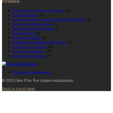
Рубрики
Билеты на самолет в Мексику
(3)
Виза в Мексику
(4)
Города Курорты Нижняя Калифорния Баха
(5)
Заполнение декларации
(1)
Иммиграционная форма
(1)
Книги и Курсы
(2)
Отели Лос Кабос
(2)
Прибытие в Аэропорт Мексики
(2)
Статьи о Лос Кабос
(31)
Статьи о Мексике
(48)
Форум про Мексику
(1)
Условия Бронирования
© 2022 Cabo Plus. Все права защищены.
Back to top of page